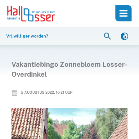
Ga
de
naar
inhoud
de
inhoud
Zoeken
Vrijwilliger worden?
Vakantiebingo Zonnebloem Losser-
Overdinkel
5 AUGUSTUS 2022, 10:21
UUR