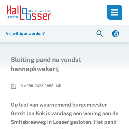
Ga
de
naar
inhoud
de
inhoud
Zoeken
Vrijwilliger worden?
Sluiting pand na vondst
hennepkwekerij
13 APRIL 2022, 21:55
UUR
Op last van waarnemend burgemeester
Gerrit Jan Kok is vandaag een woning aan de
Smitsbreeweg in Losser gesloten. Het pand