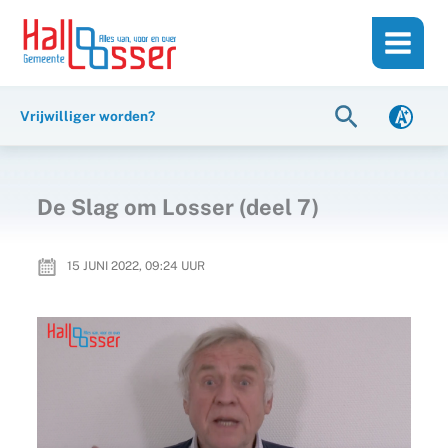
Ga
de
naar
inhoud
de
inhoud
Zoeken
Vrijwilliger worden?
De Slag om Losser (deel 7)
15 JUNI 2022, 09:24
UUR