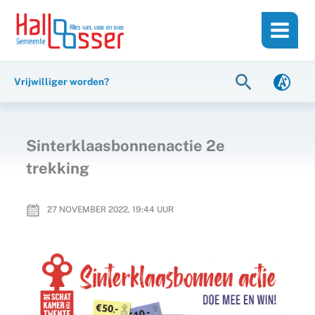
Ga
de
naar
inhoud
de
inhoud
Zoeken
Vrijwilliger worden?
Sinterklaasbonnenactie 2e
trekking
27 NOVEMBER 2022, 19:44
UUR