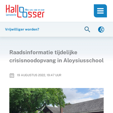
Ga
de
naar
inhoud
de
inhoud
Zoeken
Vrijwilliger worden?
Raadsinformatie tijdelijke
crisisnoodopvang in Aloysiusschool
19 AUGUSTUS 2022, 19:47
UUR