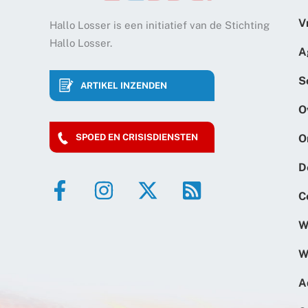
V
Hallo Losser is een initiatief van de Stichting
Hallo Losser.
A
S
ARTIKEL INZENDEN
O
O
SPOED EN CRISISDIENSTEN
D
C
W
W
A