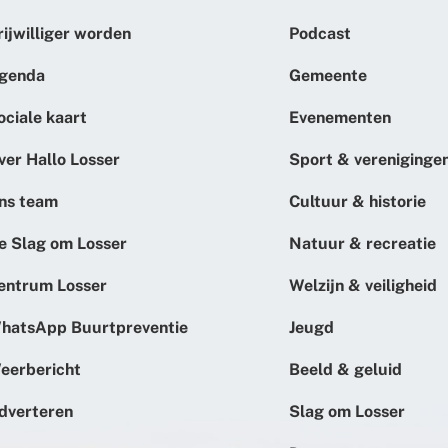
rijwilliger worden
Podcast
genda
Gemeente
ociale kaart
Evenementen
ver Hallo Losser
Sport & vereniginge
ns team
Cultuur & historie
e Slag om Losser
Natuur & recreatie
entrum Losser
Welzijn & veiligheid
hatsApp Buurtpreventie
Jeugd
eerbericht
Beeld & geluid
dverteren
Slag om Losser