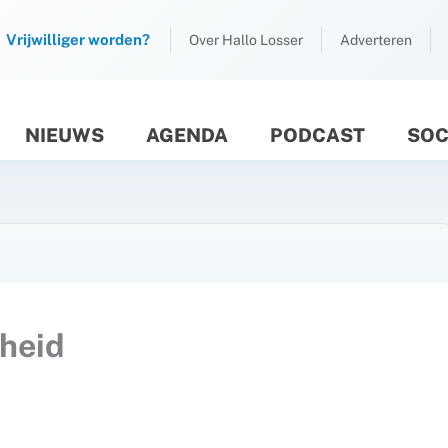
Vrijwilliger worden?
Over Hallo Losser
Adverteren
NIEUWS
AGENDA
PODCAST
SOC
M
heid