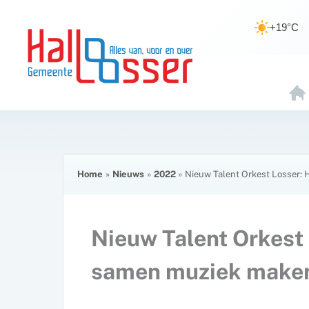
Ga
de
naar
inhoud
+19°C
de
inhoud
H
O
E
Home
Nieuws
2022
Nieuw Talent Orkest Losser: 
Nieuw Talent Orkest 
samen muziek make