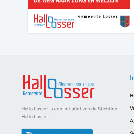
I
H
V
Hallo Losser is een initiatief van de Stichting
Hallo Losser.
A
S