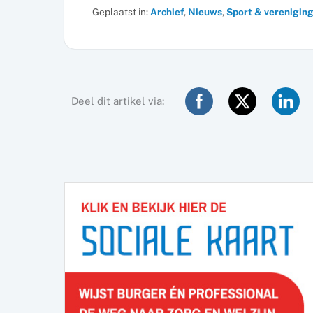
Geplaatst in:
Archief
,
Nieuws
,
Sport & verenigin
Deel dit artikel via: