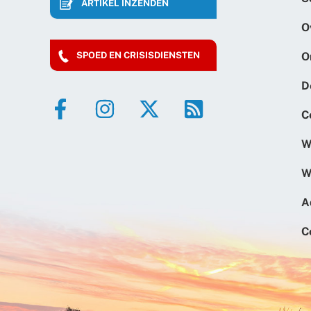
ARTIKEL INZENDEN
O
O
SPOED EN CRISISDIENSTEN
D
C
W
W
A
C