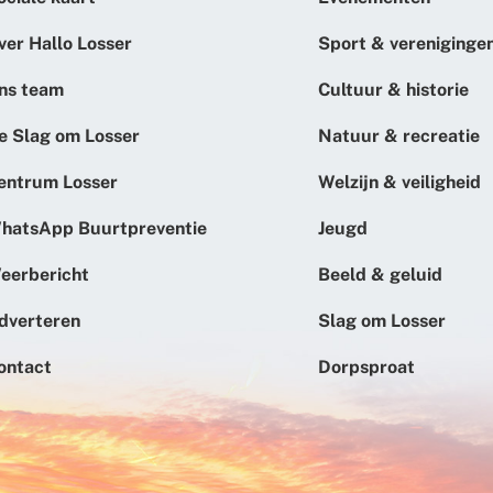
ver Hallo Losser
Sport & vereniginge
ns team
Cultuur & historie
e Slag om Losser
Natuur & recreatie
entrum Losser
Welzijn & veiligheid
hatsApp Buurtpreventie
Jeugd
eerbericht
Beeld & geluid
dverteren
Slag om Losser
ontact
Dorpsproat