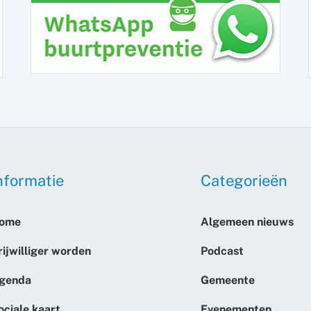
nformatie
Categorieën
ome
Algemeen nieuws
rijwilliger worden
Podcast
genda
Gemeente
ociale kaart
Evenementen