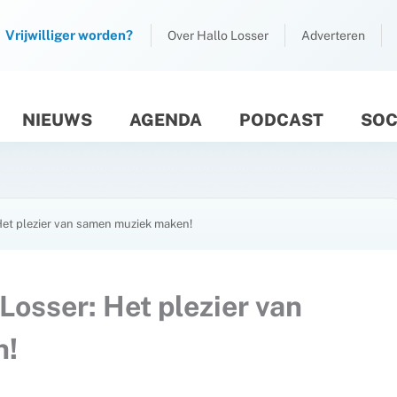
Vrijwilliger worden?
Over Hallo Losser
Adverteren
NIEUWS
AGENDA
PODCAST
SOC
M
Het plezier van samen muziek maken!
Losser: Het plezier van
n!