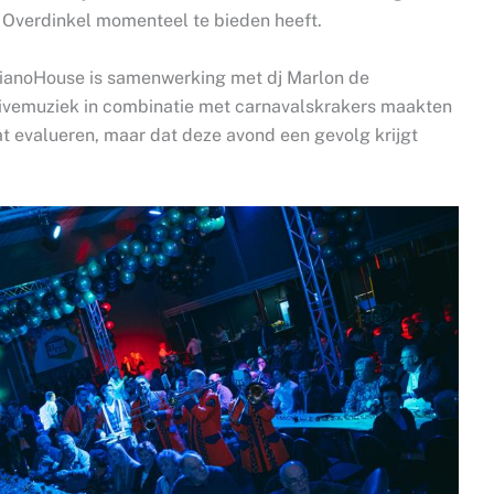
t Overdinkel momenteel te bieden heeft.
 PianoHouse is samenwerking met dj Marlon de
livemuziek in combinatie met carnavalskrakers maakten
 evalueren, maar dat deze avond een gevolg krijgt