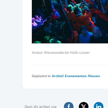
Auteur: Nieuwsredactie Hallo Losser
Geplaatst in:
Archief
,
Evenementen
,
Nieuws
Deel dit artikel via: