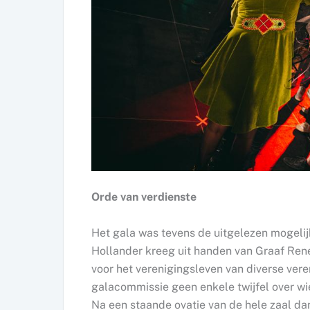
Orde van verdienste
Het gala was tevens de uitgelezen mogelij
Hollander kreeg uit handen van Graaf Rene 
voor het verenigingsleven van diverse vere
galacommissie geen enkele twijfel over wi
Na een staande ovatie van de hele zaal d