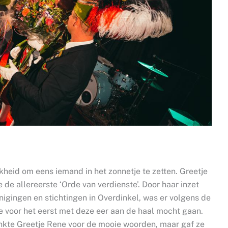
kheid om eens iemand in het zonnetje te zetten. Greetje
de allereerste ‘Orde van verdienste’. Door haar inzet
nigingen en stichtingen in Overdinkel, was er volgens de
e voor het eerst met deze eer aan de haal mocht gaan.
ankte Greetje Rene voor de mooie woorden, maar gaf ze