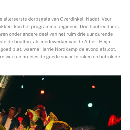
 allereerste dorpsgala van Overdinkel. Nadat ‘Veur
okken, kon het programma beginnen. Drie buutreedners,
aren onder andere deel van het ruim drie uur durende
te de buutton, als medewerker van de Albert Heijn.
 goed plat, waarna Harrie Nordkamp de avond afsloot.
re werken precies de goede snaar te raken en betrok de