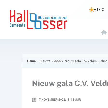
Ga
de
naar
inhoud
+17°C
de
inhoud
H
O
E
Home
Nieuws
2022
Nieuw gala C.V. Veldmuuskes 
Nieuw gala C.V. Veld
7 NOVEMBER 2022, 18:48
UUR