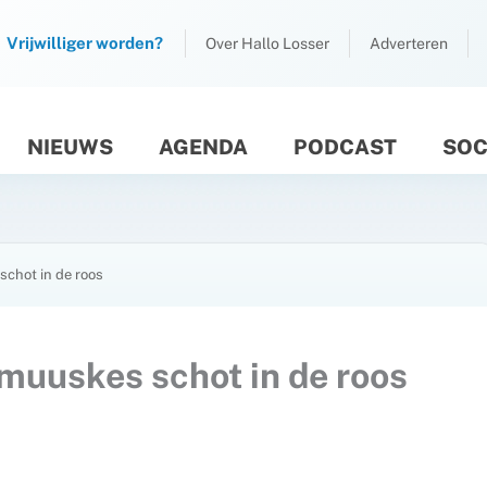
Vrijwilliger worden?
Over Hallo Losser
Adverteren
NIEUWS
AGENDA
PODCAST
SOC
M
schot in de roos
muuskes schot in de roos