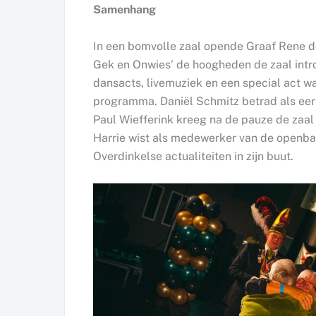
Samenhang
In een bomvolle zaal opende Graaf Rene de
Gek en Onwies’ de hoogheden de zaal intr
dansacts, livemuziek en een special act w
programma. Daniël Schmitz betrad als eers
Paul Wiefferink kreeg na de pauze de zaal
Harrie wist als medewerker van de openba
Overdinkelse actualiteiten in zijn buut.