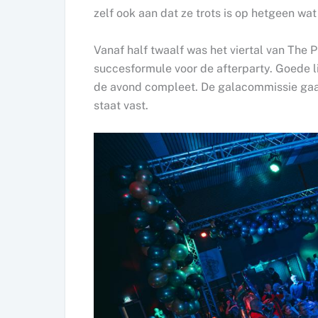
zelf ook aan dat ze trots is op hetgeen wa
Vanaf half twaalf was het viertal van The
succesformule voor de afterparty. Goede 
de avond compleet. De galacommissie gaat
staat vast.