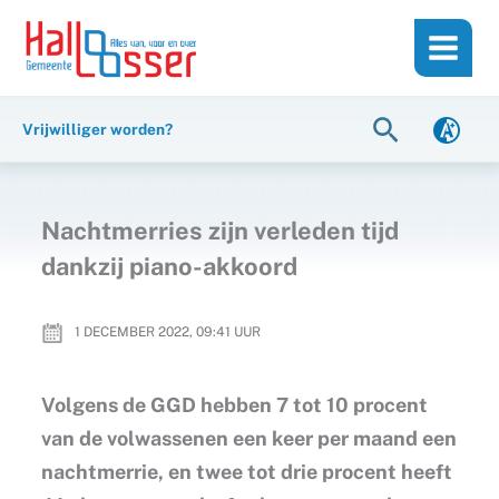
Ga
de
naar
inhoud
de
inhoud
Zoeken
Vrijwilliger worden?
Nachtmerries zijn verleden tijd
dankzij piano-akkoord
1 DECEMBER 2022, 09:41
UUR
Volgens de GGD hebben 7 tot 10 procent
van de volwassenen een keer per maand een
nachtmerrie, en twee tot drie procent heeft