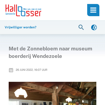
Ga
de
naar
inhoud
de
inhoud
Zoeken
Vrijwilliger worden?
Met de Zonnebloem naar museum
boerderij Wendezoele
26 JUNI 2022, 16:07
UUR