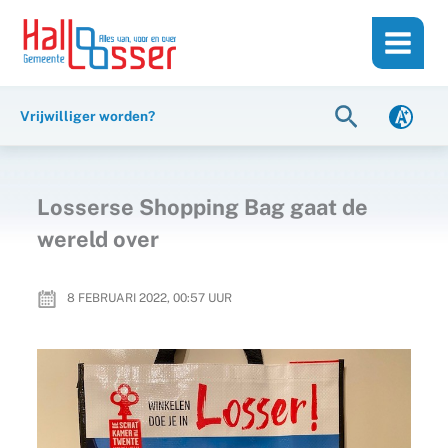
Ga
de
naar
inhoud
de
inhoud
Zoeken
Vrijwilliger worden?
Losserse Shopping Bag gaat de
wereld over
8 FEBRUARI 2022, 00:57
UUR