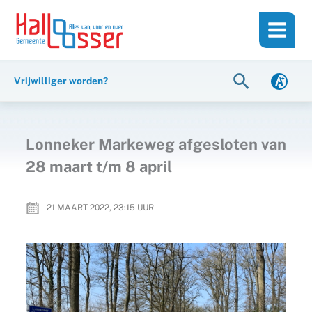
Ga
de
naar
inhoud
de
inhoud
Zoeken
Vrijwilliger worden?
Lonneker Markeweg afgesloten van
28 maart t/m 8 april
21 MAART 2022, 23:15
UUR