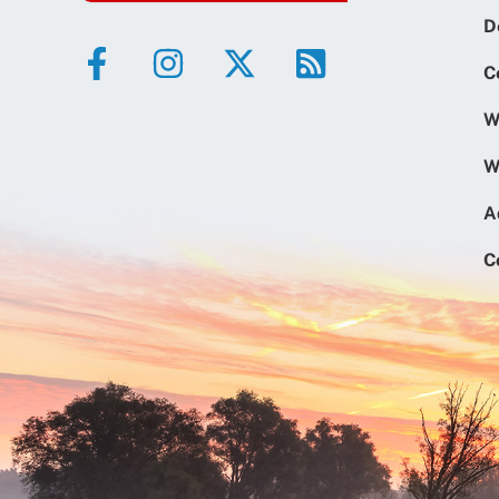
D
C
W
W
A
C