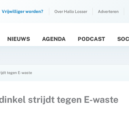
Vrijwilliger worden?
Over Hallo Losser
Adverteren
NIEUWS
AGENDA
PODCAST
SOC
M
ijdt tegen E-waste
inkel strijdt tegen E-waste