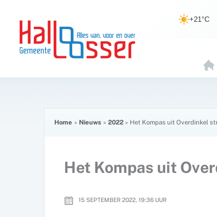
Ga
de
naar
inhoud
+21°C
de
inhoud
H
O
E
Home
Nieuws
2022
Het Kompas uit Overdinkel str
Het Kompas uit Overd
15 SEPTEMBER 2022, 19:36
UUR