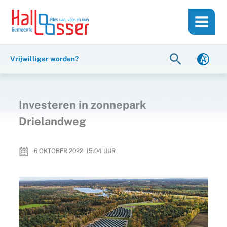
Ga
de
naar
inhoud
de
inhoud
Zoeken
Vrijwilliger worden?
Investeren in zonnepark
Drielandweg
6 OKTOBER 2022, 15:04
UUR