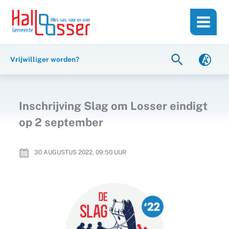
Ga
de
naar
inhoud
de
inhoud
Zoeken
Vrijwilliger worden?
Inschrijving Slag om Losser eindigt
op 2 september
30 AUGUSTUS 2022, 09:50
UUR