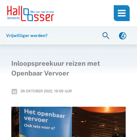
Ga
de
naar
inhoud
de
inhoud
Zoeken
Vrijwilliger worden?
Inloopspreekuur reizen met
Openbaar Vervoer
26 OKTOBER 2022, 19:09
UUR