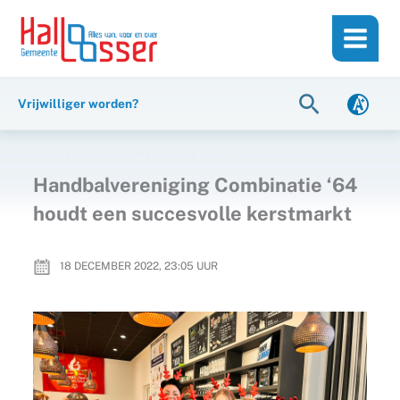
Ga
de
naar
inhoud
de
inhoud
Zoeken
Vrijwilliger worden?
Handbalvereniging Combinatie ‘64
houdt een succesvolle kerstmarkt
18 DECEMBER 2022, 23:05
UUR