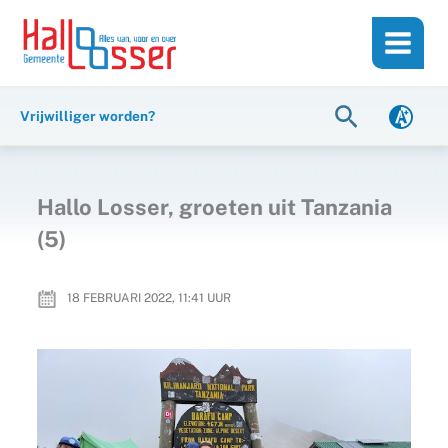
Ga
de
naar
inhoud
de
inhoud
Zoeken
Vrijwilliger worden?
Hallo Losser, groeten uit Tanzania
(5)
18 FEBRUARI 2022, 11:41
UUR