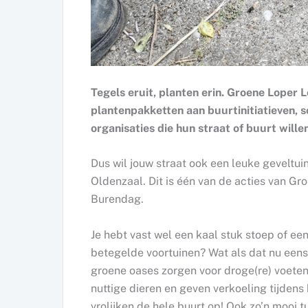
Tegels eruit, planten erin. Groene Loper
plantenpakketten aan buurtinitiatieven, 
organisaties die hun straat of buurt willen
Dus wil jouw straat ook een leuke geveltu
Oldenzaal. Dit is één van de acties van Gr
Burendag.
Je hebt vast wel een kaal stuk stoep of een 
betegelde voortuinen? Wat als dat nu eens
groene oases zorgen voor droge(re) voeten 
nuttige dieren en geven verkoeling tijdens
vrolijken de hele buurt op! Ook zo’n mooi 