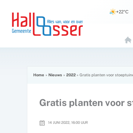
Ga
de
naar
inhoud
+22°C
de
inhoud
H
O
E
Home
Nieuws
2022
Gratis planten voor stoeptuin
Gratis planten voor 
14 JUNI 2022, 16:00
UUR