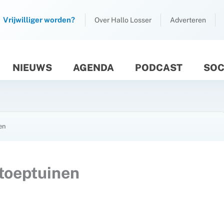
Vrijwilliger worden?
Over Hallo Losser
Adverteren
NIEUWS
AGENDA
PODCAST
SOC
M
en
stoeptuinen