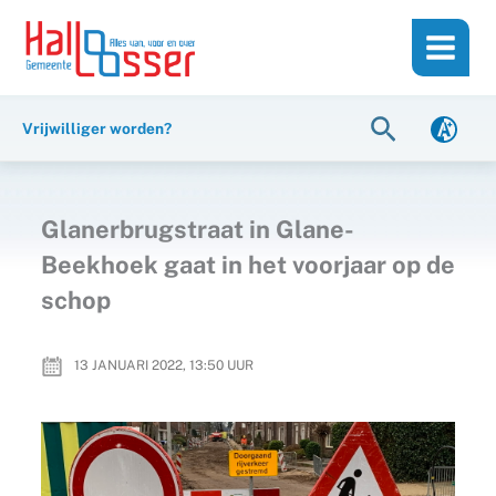
Ga
de
naar
inhoud
de
inhoud
Zoeken
Vrijwilliger worden?
Glanerbrugstraat in Glane-
Beekhoek gaat in het voorjaar op de
schop
13 JANUARI 2022, 13:50
UUR