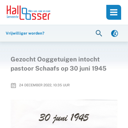
Ga
de
naar
inhoud
de
inhoud
Zoeken
Vrijwilliger worden?
Gezocht Ooggetuigen intocht
pastoor Schaafs op 30 juni 1945
24 DECEMBER 2022, 10:35
UUR