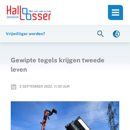
Ga
de
naar
inhoud
de
inhoud
Zoeken
Vrijwilliger worden?
Gewipte tegels krijgen tweede
leven
2 SEPTEMBER 2022, 11:30
UUR