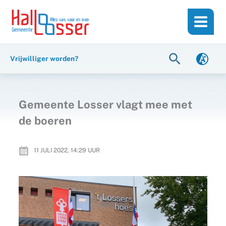
Ga
de
naar
inhoud
de
inhoud
Zoeken
Vrijwilliger worden?
Gemeente Losser vlagt mee met
de boeren
11 JULI 2022, 14:29
UUR