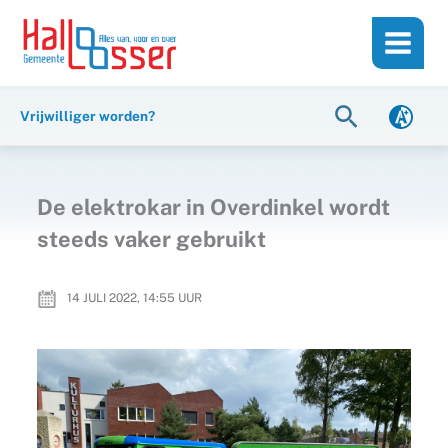
Ga
de
naar
inhoud
de
inhoud
Zoeken
Vrijwilliger worden?
De elektrokar in Overdinkel wordt
steeds vaker gebruikt
14 JULI 2022, 14:55
UUR