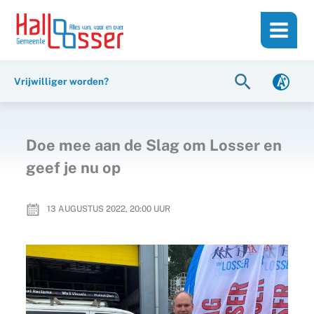
Ga
de
naar
inhoud
de
inhoud
Zoeken
Vrijwilliger worden?
Doe mee aan de Slag om Losser en
geef je nu op
13 AUGUSTUS 2022, 20:00
UUR