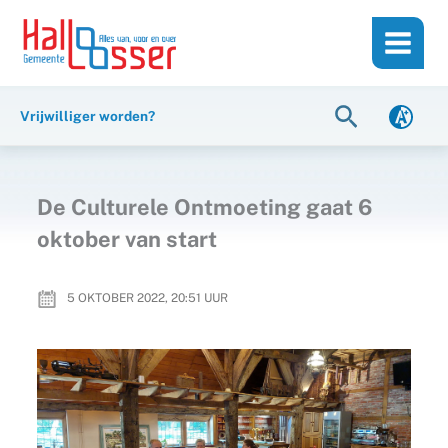
Ga
de
naar
inhoud
de
inhoud
Zoeken
Vrijwilliger worden?
De Culturele Ontmoeting gaat 6
oktober van start
5 OKTOBER 2022, 20:51
UUR