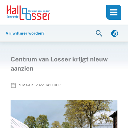
Ga
de
naar
inhoud
de
inhoud
Zoeken
Vrijwilliger worden?
Centrum van Losser krijgt nieuw
aanzien
9 MAART 2022, 14:11
UUR