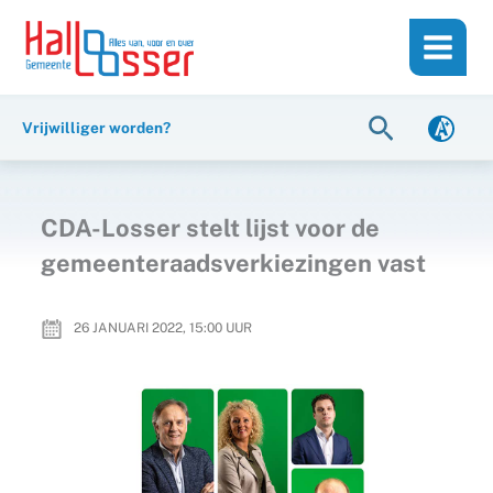
Ga
de
naar
inhoud
de
inhoud
Zoeken
Vrijwilliger worden?
CDA-Losser stelt lijst voor de
gemeenteraadsverkiezingen vast
26 JANUARI 2022, 15:00
UUR