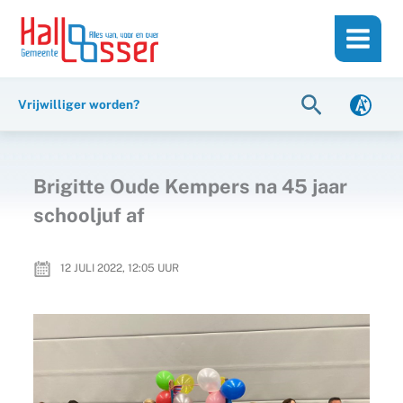
Ga
de
naar
inhoud
de
inhoud
Zoeken
Vrijwilliger worden?
Brigitte Oude Kempers na 45 jaar
schooljuf af
12 JULI 2022, 12:05
UUR