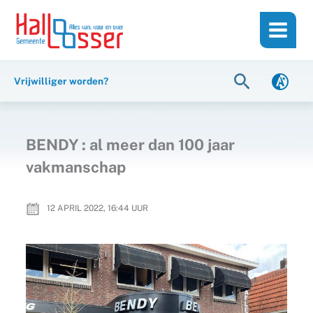
Ga
de
naar
inhoud
de
inhoud
Zoeken
Vrijwilliger worden?
BENDY : al meer dan 100 jaar
vakmanschap
12 APRIL 2022, 16:44
UUR