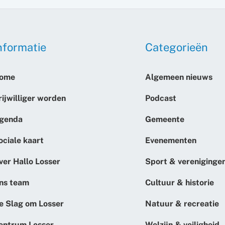
nformatie
Categorieën
ome
Algemeen nieuws
rijwilliger worden
Podcast
genda
Gemeente
ociale kaart
Evenementen
ver Hallo Losser
Sport & vereniginge
ns team
Cultuur & historie
e Slag om Losser
Natuur & recreatie
entrum Losser
Welzijn & veiligheid