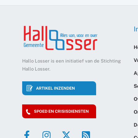
I
H
V
Hallo Losser is een initiatief van de Stichting
Hallo Losser.
A
S
ARTIKEL INZENDEN
O
O
SPOED EN CRISISDIENSTEN
D
C