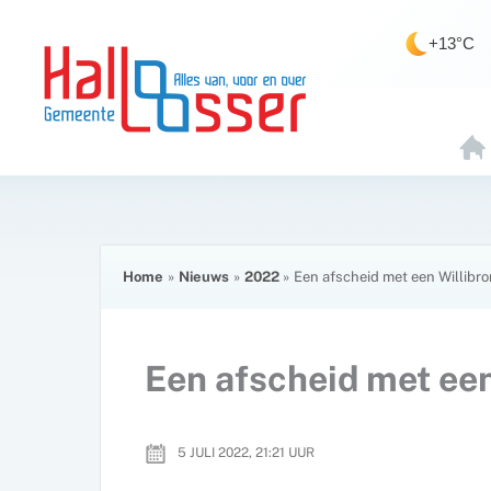
Ga
de
naar
inhoud
+13°C
de
inhoud
H
O
E
Home
Nieuws
2022
Een afscheid met een Willibr
Een afscheid met een
5 JULI 2022, 21:21
UUR