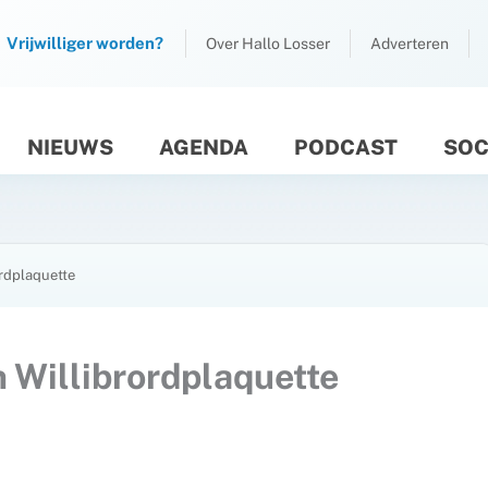
Vrijwilliger worden?
Over Hallo Losser
Adverteren
NIEUWS
AGENDA
PODCAST
SOC
M
ordplaquette
 Willibrordplaquette