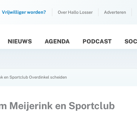
Vrijwilliger worden?
Over Hallo Losser
Adverteren
NIEUWS
AGENDA
PODCAST
SOC
M
ink en Sportclub Overdinkel scheiden
m Meijerink en Sportclub