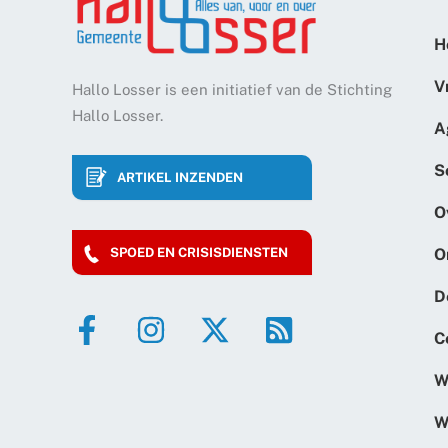
H
V
Hallo Losser is een initiatief van de Stichting
Hallo Losser.
A
S
ARTIKEL INZENDEN
O
O
SPOED EN CRISISDIENSTEN
D
C
W
W