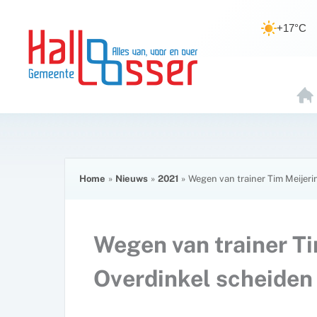
Ga
de
naar
inhoud
+17°C
de
inhoud
H
O
E
Home
Nieuws
2021
Wegen van trainer Tim Meijer
Wegen van trainer Ti
Overdinkel scheiden