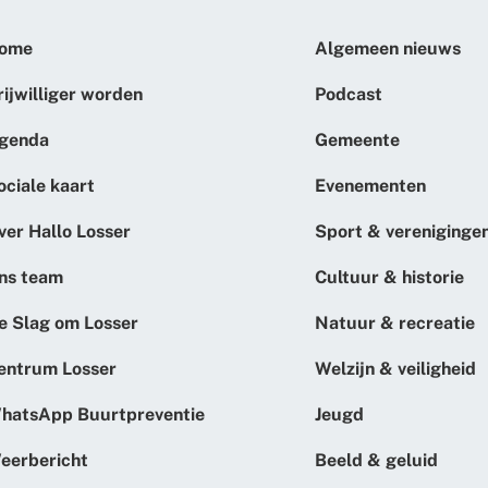
ome
Algemeen nieuws
rijwilliger worden
Podcast
genda
Gemeente
ociale kaart
Evenementen
ver Hallo Losser
Sport & vereniginge
ns team
Cultuur & historie
e Slag om Losser
Natuur & recreatie
entrum Losser
Welzijn & veiligheid
hatsApp Buurtpreventie
Jeugd
eerbericht
Beeld & geluid