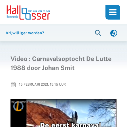
Ga
de
naar
inhoud
de
inhoud
Zoeken
Vrijwilliger worden?
Video : Carnavalsoptocht De Lutte
1988 door Johan Smit
15 FEBRUARI 2021, 15:15
UUR