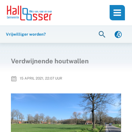
Ga
de
naar
inhoud
de
inhoud
Zoeken
Vrijwilliger worden?
Verdwijnende houtwallen
15 APRIL 2021, 22:07
UUR