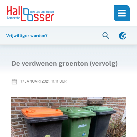
Ga
de
naar
inhoud
de
inhoud
Zoeken
Vrijwilliger worden?
De verdwenen groenton (vervolg)
17 JANUARI 2021, 11:11
UUR