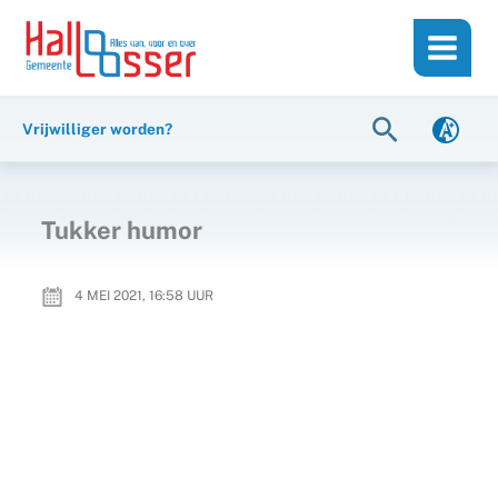
Ga
de
naar
inhoud
de
inhoud
Zoeken
Vrijwilliger worden?
Tukker humor
4 MEI 2021, 16:58
UUR