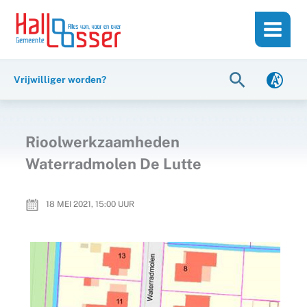
Ga
de
naar
inhoud
de
inhoud
Zoeken
Vrijwilliger worden?
Rioolwerkzaamheden
Waterradmolen De Lutte
18 MEI 2021, 15:00
UUR