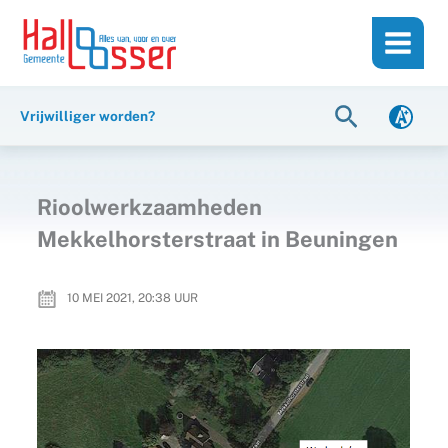
Ga
de
naar
inhoud
de
inhoud
Zoeken
Vrijwilliger worden?
Rioolwerkzaamheden
Mekkelhorsterstraat in Beuningen
10 MEI 2021, 20:38
UUR