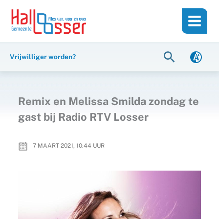
Ga
de
naar
inhoud
de
inhoud
Zoeken
Vrijwilliger worden?
Remix en Melissa Smilda zondag te
gast bij Radio RTV Losser
7 MAART 2021, 10:44
UUR