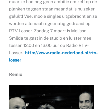
maar ze had nog geen ambitie om zelf op de
planken te gaan staan maar dat is nu zeker
gelukt! Veel mooie singles uitgebracht en ze
worden allemaal regelmatig gedraaid op
RTV Losser. Zondag 7 maart is Melissa
Smilda te gast in de studio en luister mee
tussen 12:00 en 13:00 uur op Radio RTV-
Losser.
http://www.radio-nederland.nl/rtv-
losser
Remix