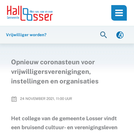
Ga
de
naar
inhoud
de
inhoud
Zoeken
Vrijwilliger worden?
Opnieuw coronasteun voor
vrijwilligersverenigingen,
instellingen en organisaties
24 NOVEMBER 2021, 11:00
UUR
Het college van de gemeente Losser vindt
een bruisend cultuur- en verenigingsleven