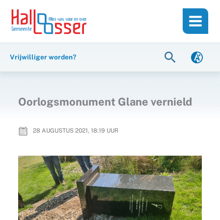
Ga
de
naar
inhoud
de
inhoud
Zoeken
Vrijwilliger worden?
Oorlogsmonument Glane vernield
28 AUGUSTUS 2021, 18:19
UUR