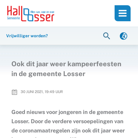
Ga
de
naar
inhoud
de
inhoud
Zoeken
Vrijwilliger worden?
Ook dit jaar weer kampeerfeesten
in de gemeente Losser
30 JUNI 2021, 19:49
UUR
Goed nieuws voor jongeren in de gemeente
Losser. Door de verdere versoepelingen van
de coronamaatregelen zijn ook dit jaar weer