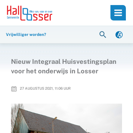
Ga
de
naar
inhoud
de
inhoud
Zoeken
Vrijwilliger worden?
Nieuw Integraal Huisvestingsplan
voor het onderwijs in Losser
27 AUGUSTUS 2021, 11:06
UUR