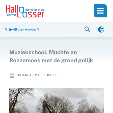
Ga
de
naar
inhoud
de
inhoud
Zoeken
Vrijwilliger worden?
Muziekschool, Muchte en
Roezemoes met de grond gelijk
30 JANUARI 2021, 13:00
UUR