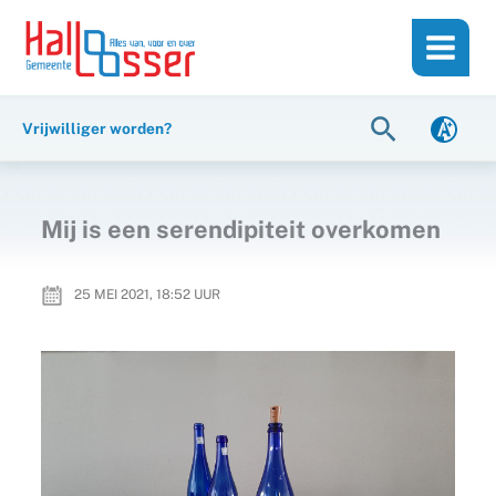
Ga
de
naar
inhoud
de
inhoud
Zoeken
Vrijwilliger worden?
Mij is een serendipiteit overkomen
25 MEI 2021, 18:52
UUR