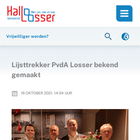
Ga
de
naar
inhoud
de
inhoud
Zoeken
Vrijwilliger worden?
Lijsttrekker PvdA Losser bekend
gemaakt
16 OKTOBER 2021, 14:04
UUR