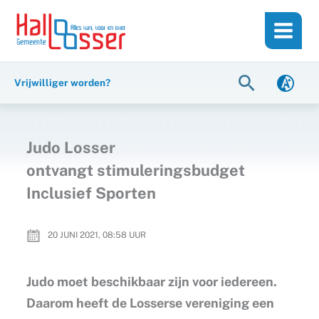
Ga
de
naar
inhoud
de
inhoud
Zoeken
Vrijwilliger worden?
Judo Losser
ontvangt stimuleringsbudget
Inclusief Sporten
20 JUNI 2021, 08:58
UUR
Judo moet beschikbaar zijn voor iedereen.
Daarom heeft de Losserse vereniging een