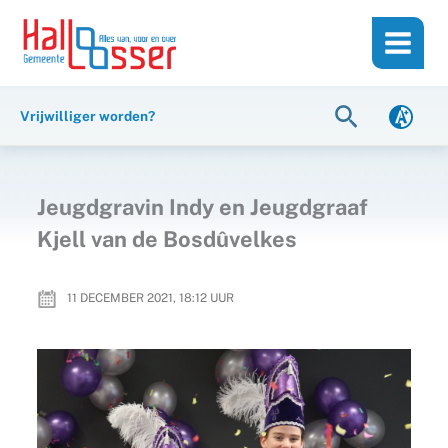
Ga
de
naar
inhoud
de
inhoud
Zoeken
Vrijwilliger worden?
Jeugdgravin Indy en Jeugdgraaf
Kjell van de Bosdûvelkes
11 DECEMBER 2021, 18:12
UUR