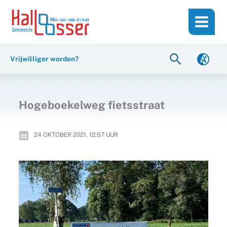
Ga
de
naar
inhoud
de
inhoud
Zoeken
Vrijwilliger worden?
Hogeboekelweg fietsstraat
24 OKTOBER 2021, 12:57
UUR