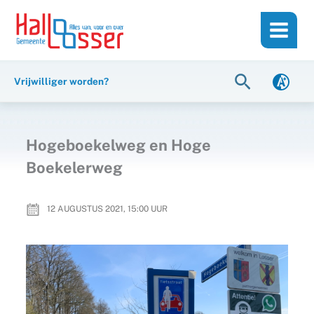
Ga
de
naar
inhoud
de
inhoud
Zoeken
Vrijwilliger worden?
Hogeboekelweg en Hoge
Boekelerweg
12 AUGUSTUS 2021, 15:00
UUR